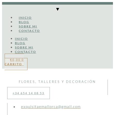
Ir
al
contenido
INICIO
BLOG
SOBRE MI
CONTACTO
INICIO
BLOG
SOBRE MI
CONTACTO
€
0,00
0
CARRITO
FLORES, TALLERES Y DECORACIÓN
+34 654 14 08 53
exquisitaemallorca@gmail.com