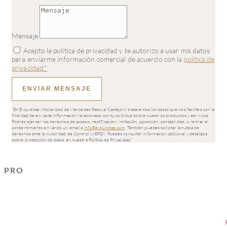
Mensaje
Acepto la política de privacidad y te autorizo a usar mis datos
para enviarme información comercial de acuerdo con la
política de
privacidad.*
ENVIAR MENSAJE
“En Exquisitae (titularidad de Mercedes Pascual Castejon) trataremos los datos que nos facilites con la
finalidad de enviarte información relacionada con tu solicitud sobre nuestros productos y servicios.
Podrás ejercer los derechos de acceso, rectificación, limitación, oposición, portabilidad, o retirar el
consentimiento enviando un email a
info@exquisitae.com
. También puedes solicitar la tutela de
derechos ante la Autoridad de Control (AEPD). Puedes consultar información adicional y detallada
sobre protección de datos en nuestra Política de Privacidad.”
PRODUCTOS RELACIONADOS