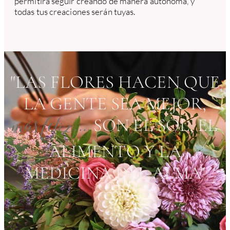
permitirá seguir creando de manera autónoma, y
todas tus creaciones serán tuyas.
"LAS FLORES HACEN QUE
LA GENTE SEA MEJOR,
más feliz...,
SON EL SOL, EL
ALIMENTO Y LA
MEDICINA DEL ALMA"