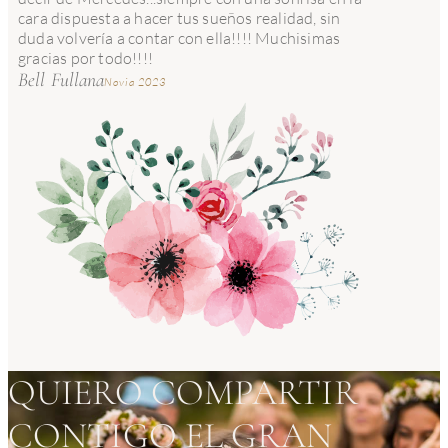
cara dispuesta a hacer tus sueños realidad, sin
duda volvería a contar con ella!!!! Muchisimas
gracias por todo!!!!
Bell Fullana
Novia 2023
QUIERO COMPARTIR
CONTIGO EL GRAN