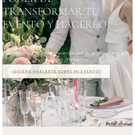
TRANSFORMAR TU
EVENTO Y HACERLO
ÚNICO
Como florista de bodas y eventos puedo acompañarte en el
proceso ¿Hablamos?
¡QUIERO HABLARTE SOBRE MI EVENTO!