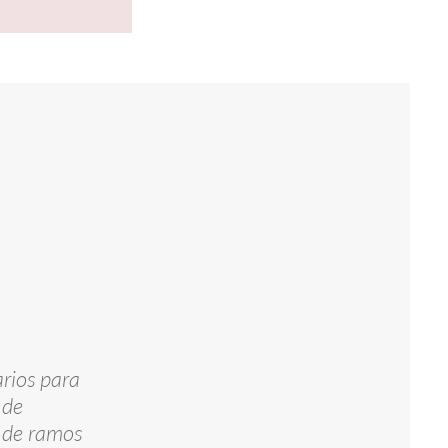
arios para
 de
r de ramos