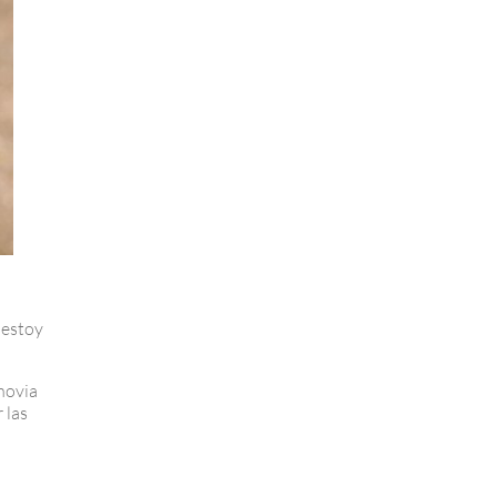
 estoy
novia
 las