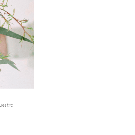
n
nuestro