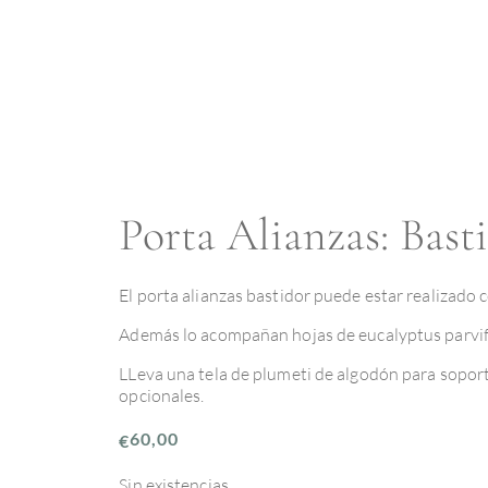
Porta Alianzas: Bast
El porta alianzas bastidor puede estar realizado 
Además lo acompañan hojas de eucalyptus parvif
LLeva una tela de plumeti de algodón para soport
opcionales.
60,00
€
Sin existencias