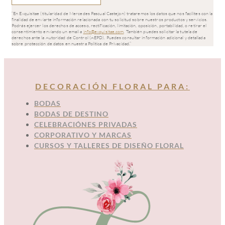
“En Exquisitae (titularidad de Mercedes Pascual Castejon) trataremos los datos que nos facilites con la
finalidad de enviarte información relacionada con tu solicitud sobre nuestros productos y servicios.
Podrás ejercer los derechos de acceso, rectificación, limitación, oposición, portabilidad, o retirar el
consentimiento enviando un email a
info@exquisitae.com
. También puedes solicitar la tutela de
derechos ante la Autoridad de Control (AEPD). Puedes consultar información adicional y detallada
sobre protección de datos en nuestra Política de Privacidad.”
DECORACIÓN FLORAL PARA:
BODAS
BODAS DE DESTINO
CELEBRACIÓNES PRIVADAS
CORPORATIVO Y MARCAS
CURSOS Y TALLERES DE DISEÑO FLORAL