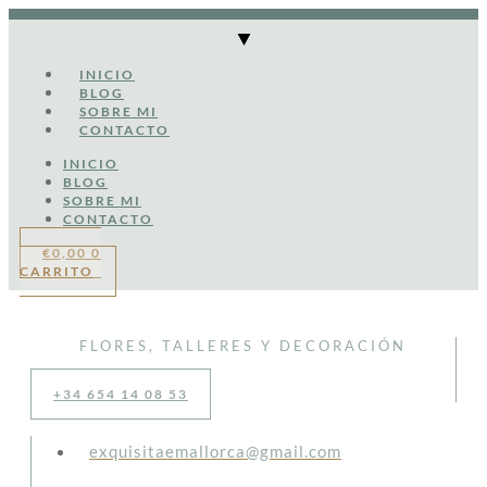
Ir
al
contenido
INICIO
BLOG
SOBRE MI
CONTACTO
INICIO
BLOG
SOBRE MI
CONTACTO
€
0,00
0
CARRITO
FLORES, TALLERES Y DECORACIÓN
+34 654 14 08 53
exquisitaemallorca@gmail.com