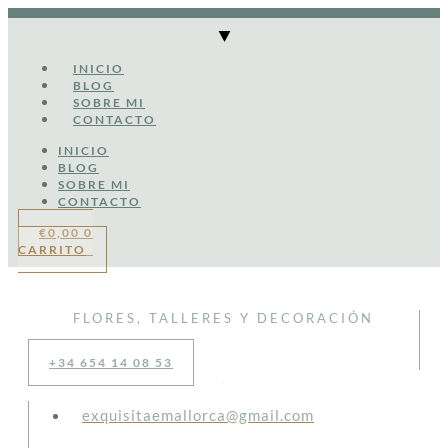
Ir
al
contenido
INICIO
BLOG
SOBRE MI
CONTACTO
INICIO
BLOG
SOBRE MI
CONTACTO
€
0,00
0
CARRITO
FLORES, TALLERES Y DECORACIÓN
+34 654 14 08 53
exquisitaemallorca@gmail.com