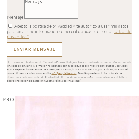
Mensaje
Acepto la política de privacidad y te autorizo a usar mis datos
para enviarme información comercial de acuerdo con la
política de
privacidad.*
ENVIAR MENSAJE
“En Exquisitae (titularidad de Mercedes Pascual Castejon) trataremos los datos que nos facilites con la
finalidad de enviarte información relacionada con tu solicitud sobre nuestros productos y servicios.
Podrás ejercer los derechos de acceso, rectificación, limitación, oposición, portabilidad, o retirar el
consentimiento enviando un email a
info@exquisitae.com
. También puedes solicitar la tutela de
derechos ante la Autoridad de Control (AEPD). Puedes consultar información adicional y detallada
sobre protección de datos en nuestra Política de Privacidad.”
PRODUCTOS RELACIONADOS